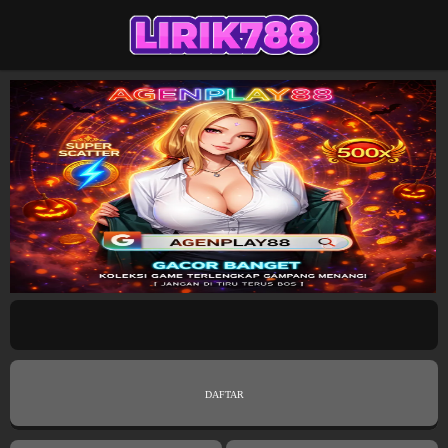
DAFTAR